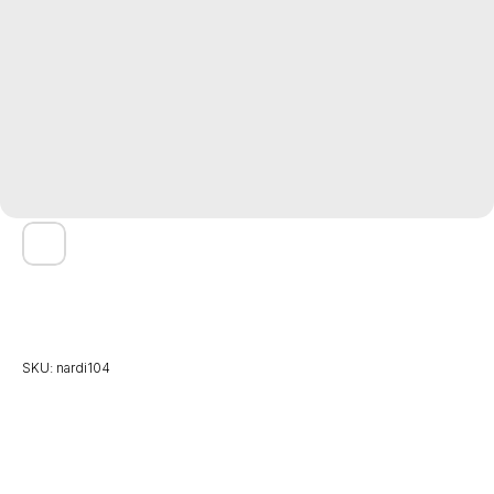
НАРДЫ ФК "МАНЧЕСТЕР ЮНАЙТЕД" (MANCHESTER
UNITED)
SKU:
nardi104
30 000
р.