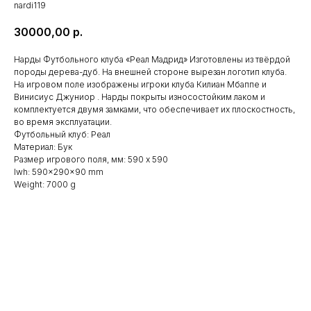
nardi119
30000,00
р.
Нарды Футбольного клуба «Реал Мадрид» Изготовлены из твёрдой
породы дерева-дуб. На внешней стороне вырезан логотип клуба.
На игровом поле изображены игроки клуба Килиан Мбаппе и
Винисиус Джуниор . Нарды покрыты износостойким лаком и
комплектуется двумя замками, что обеспечивает их плоскостность,
во время эксплуатации.
Футбольный клуб: Реал
Материал: Бук
Размер игрового поля, мм: 590 х 590
lwh: 590x290x90 mm
Weight: 7000 g