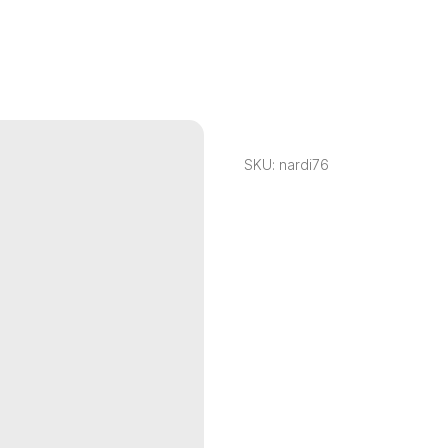
НАРДЫ ФК "БАВАРИЯ" (B
SKU:
nardi76
20 000
р.